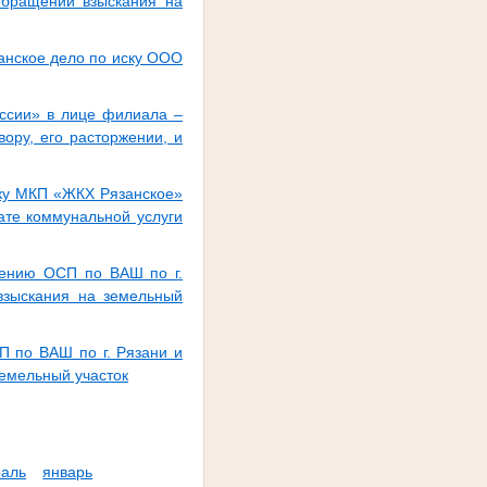
обращении взыскания на
данское дело по иску ООО
оссии» в лице филиала –
ору, его расторжении, и
ску МКП «ЖКХ Рязанское»
ате коммунальной услуги
лению ОСП по ВАШ по г.
взыскания на земельный
П по ВАШ по г. Рязани и
емельный участок
аль
январь