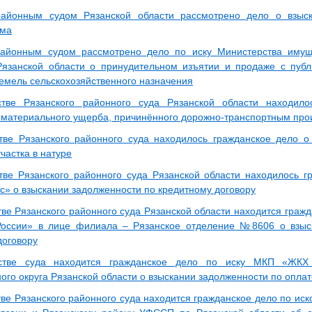
районным судом Рязанской области рассмотрено дело о взыс
йма
районным судом рассмотрено дело по иску Министерства иму
язанской области о принудительном изъятии и продаже с публ
земель сельскохозяйственного назначения
стве Рязанского районного суда Рязанской области находил
материального ущерба, причинённого дорожно-транспортным пр
тве Рязанского районного суда находилось гражданское дело 
частка в натуре
тве Рязанского районного суда Рязанской области находилось г
» о взыскании задолженности по кредитному договору
тве Рязанского районного суда Рязанской области находится граж
России» в лице филиала – Рязанское отделение №8606 о взыс
договору
стве суда находится гражданское дело по иску МКП «ЖКХ 
ого округа Рязанской области о взыскании задолженности по оплат
тве Рязанского районного суда находится гражданское дело по ис