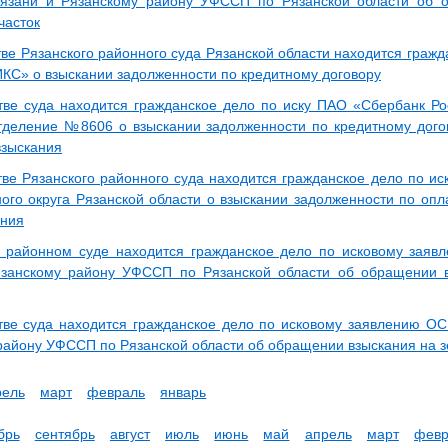
Рязани и Рязанскому району УФССП по Рязанской области об 
часток
тве Рязанского районного суда Рязанской области находится граж
С» о взыскании задолженности по кредитному договору
тве суда находится гражданское дело по иску ПАО «Сбербанк Р
тделение №8606 о взыскании задолженности по кредитному догов
зыскания
тве Рязанского районного суда находится гражданское дело по и
ого округа Рязанской области о взыскании задолженности по опл
ения
 районном суде находится гражданское дело по исковому заяв
язанскому району УФССП по Рязанской области об обращении 
тве суда находится гражданское дело по исковому заявлению ОС
району УФССП по Рязанской области об обращении взыскания на з
рель
март
февраль
январь
брь
сентябрь
август
июль
июнь
май
апрель
март
февр