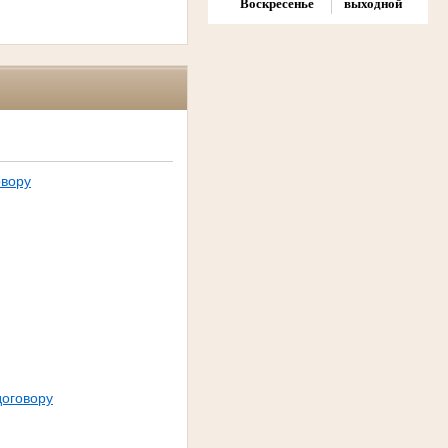
Воскресенье
выходной
овору
договору