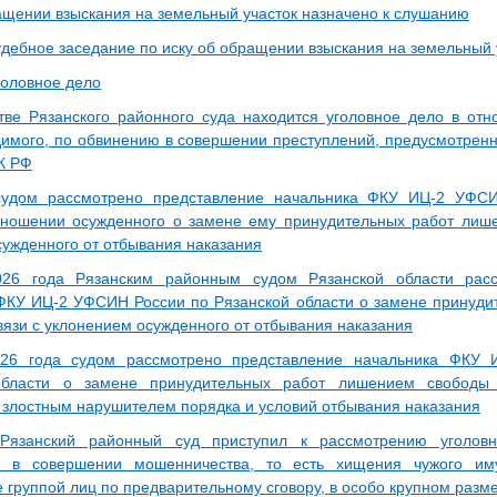
ащении взыскания на земельный участок назначено к слушанию
удебное заседание по иску об обращении взыскания на земельный 
головное дело
тве Рязанского районного суда находится уголовное дело в отн
имого, по обвинению в совершении преступлений, предусмотренных ч
УК РФ
. судом рассмотрено представление начальника ФКУ ИЦ-2 УФС
тношении осужденного о замене ему принудительных работ лиш
сужденного от отбывания наказания
26 года Рязанским районным судом Рязанской области расс
ФКУ ИЦ-2 УФСИН России по Рязанской области о замене принуд
вязи с уклонением осужденного от отбывания наказания
26 года судом рассмотрено представление начальника ФКУ
области о замене принудительных работ лишением свободы
 злостным нарушителем порядка и условий отбывания наказания
. Рязанский районный суд приступил к рассмотрению уголов
о в совершении мошенничества, то есть хищения чужого им
 группой лиц по предварительному сговору, в особо крупном разм