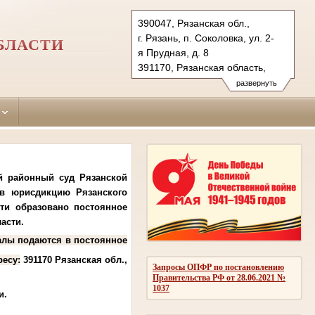
390047, Рязанская обл.,
г. Рязань, п. Соколовка, ул. 2-
БЛАСТИ
я Прудная, д. 8
391170, Рязанская область,
рп. Старожилово,
развернуть
ул. Советская, д. 7
Тел.: (4912) 28-87-95
riazansky.riz@sudrf.ru
й районный суд Рязанской
 в юрисдикцию Рязанского
сти образовано постоянное
ласти.
алы подаются в постоянное
ресу:
391170 Рязанская обл.,
Запросы ОПФР по постановлению
Правительства РФ от 28.06.2021 №
1037
и.