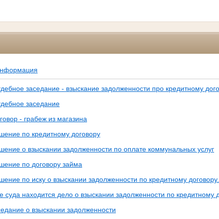
информация
удебное заседание - взыскание задолженности про кредитному дог
удебное заседание
овор - грабеж из магазина
шение по кредитному договору
шение о взыскании задолженности по оплате коммунальных услуг
шение по договору займа
шение по иску о взыскании задолженности по кредитному договору.
е суда находится дело о взыскании задолженности по кредитному 
седание о взыскании задолженности